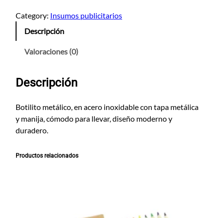
o
t
Category:
Insumos publicitarios
i
Descripción
l
i
Valoraciones (0)
t
o
Descripción
M
e
t
Botilito metálico, en acero inoxidable con tapa metálica
á
y manija, cómodo para llevar, diseño moderno y
l
duradero.
i
c
Productos relacionados
o
S
u
b
l