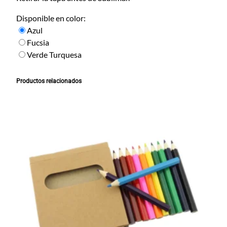
a
c
Disponible en color:
i
Azul
ó
Fucsia
n
Verde Turquesa
A
x
Productos relacionados
c
a
n
t
i
d
a
d