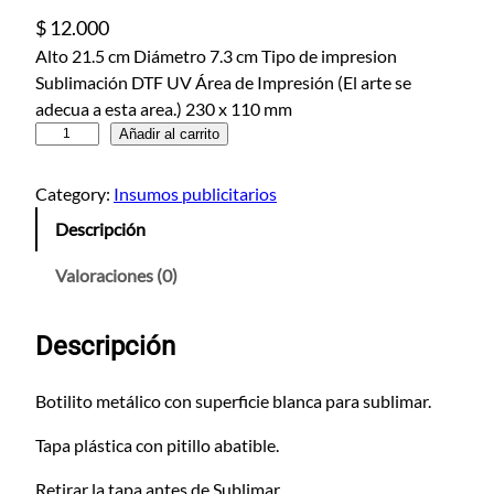
$
12.000
Alto 21.5 cm Diámetro 7.3 cm Tipo de impresion
Sublimación DTF UV Área de Impresión (El arte se
adecua a esta area.) 230 x 110 mm
B
Añadir al carrito
o
t
Category:
Insumos publicitarios
i
Descripción
l
i
Valoraciones (0)
t
o
Descripción
S
u
b
Botilito metálico con superficie blanca para sublimar.
l
Tapa plástica con pitillo abatible.
i
m
Retirar la tapa antes de Sublimar.