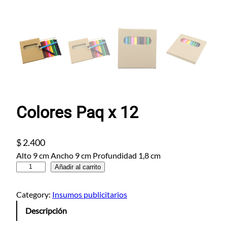
Colores Paq x 12
$
2.400
Alto 9 cm Ancho 9 cm Profundidad 1,8 cm
C
Añadir al carrito
o
l
Category:
Insumos publicitarios
o
Descripción
r