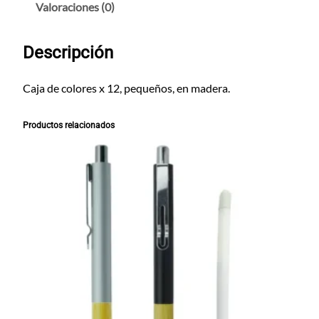
e
Valoraciones (0)
s
P
Descripción
a
q
x
Caja de colores x 12, pequeños, en madera.
1
2
Productos relacionados
c
a
n
t
i
d
a
d