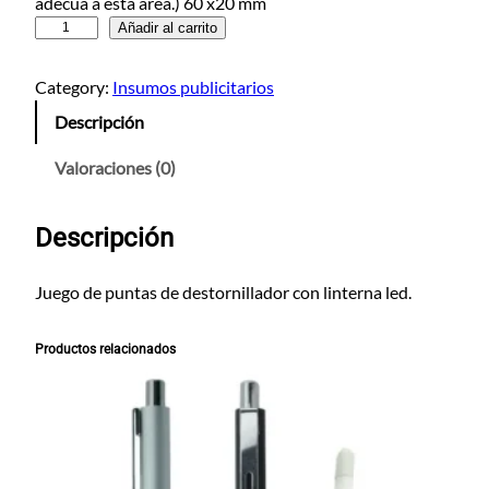
adecua a esta area.) 60 x20 mm
H
Añadir al carrito
e
r
Category:
Insumos publicitarios
r
Descripción
a
m
Valoraciones (0)
i
e
Descripción
n
t
e
Juego de puntas de destornillador con linterna led.
r
o
Productos relacionados
L
i
n
t
e