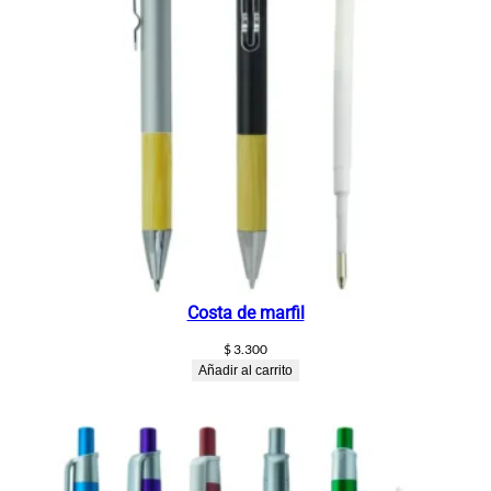
r
n
a
c
a
n
t
i
d
a
d
Costa de marfil
$
3.300
Añadir al carrito