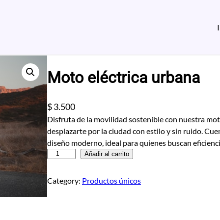
Moto eléctrica urbana
$
3.500
Disfruta de la movilidad sostenible con nuestra moto
desplazarte por la ciudad con estilo y sin ruido. Cue
diseño moderno, ideal para quienes buscan eficienc
M
Añadir al carrito
o
t
Category:
Productos únicos
o
e
l