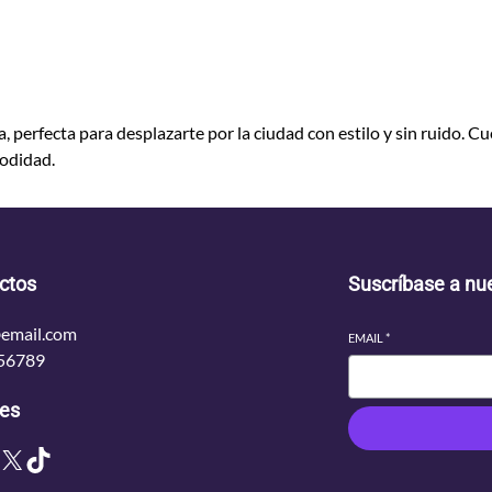
é
c
t
r
i
, perfecta para desplazarte por la ciudad con estilo y sin ruido. C
c
modidad.
a
u
r
b
a
ctos
Suscríbase a nue
n
a
email.com
EMAIL
*
c
56789
a
n
les
t
X
TikTok
i
d