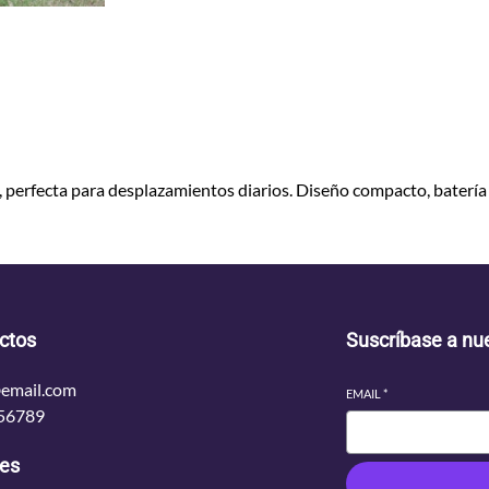
é
c
t
r
i
c
a
, perfecta para desplazamientos diarios. Diseño compacto, batería 
u
r
b
a
n
a
ctos
Suscríbase a nue
c
a
email.com
EMAIL
*
n
56789
t
i
les
d