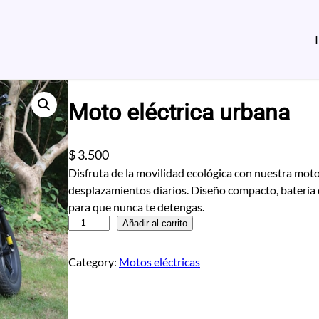
Moto eléctrica urbana
$
3.500
Disfruta de la movilidad ecológica con nuestra moto 
desplazamientos diarios. Diseño compacto, batería 
para que nunca te detengas.
M
Añadir al carrito
o
t
Category:
Motos eléctricas
o
e
l