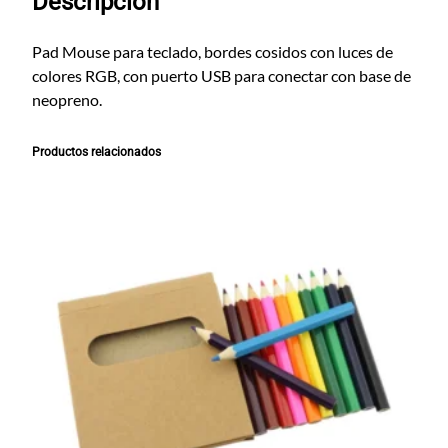
Descripción
L
e
d
Pad Mouse para teclado, bordes cosidos con luces de
c
colores RGB, con puerto USB para conectar con base de
a
neopreno.
n
t
Productos relacionados
i
d
a
d