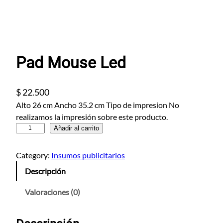
Pad Mouse Led
$
22.500
Alto 26 cm Ancho 35.2 cm Tipo de impresion No
realizamos la impresión sobre este producto.
P
Añadir al carrito
a
d
Category:
Insumos publicitarios
M
Descripción
o
u
Valoraciones (0)
s
e