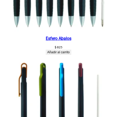
Esfero Abalos
$
825
Añadir al carrito