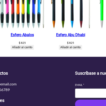
Esfero Abalos
Esfero Abu Dhabi
$
825
$
825
Añadir al carrito
Añadir al carrito
ctos
Suscríbase a nue
email.com
EMAIL
*
56789
les