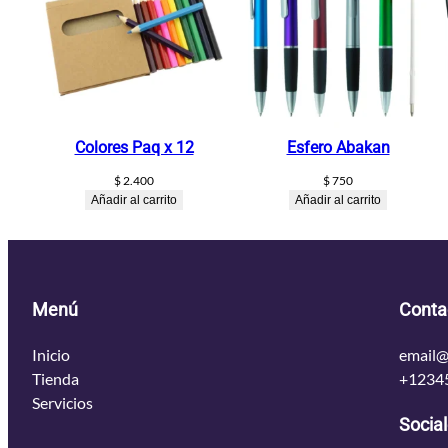
Colores Paq x 12
Esfero Abakan
$
2.400
$
750
Añadir al carrito
Añadir al carrito
Menú
Conta
Inicio
email@
Tienda
+1234
Servicios
Socia