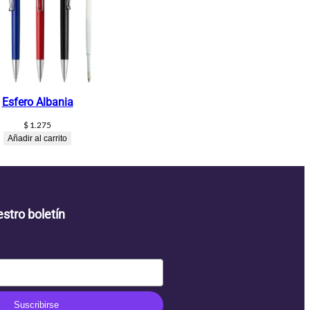
Esfero Albania
$
1.275
Añadir al carrito
stro boletín
Suscribirse