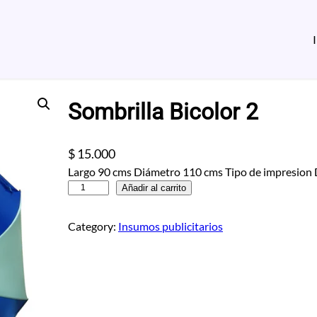
Sombrilla Bicolor 2
$
15.000
Largo 90 cms Diámetro 110 cms Tipo de impresion
S
Añadir al carrito
o
m
Category:
Insumos publicitarios
b
r
i
l
l