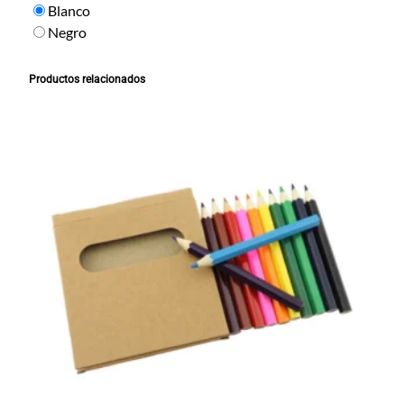
a
Blanco
d
Negro
Productos relacionados