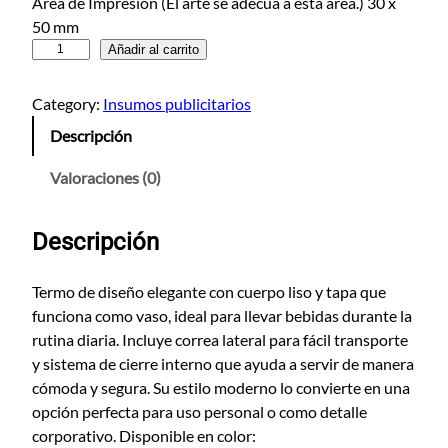
Área de Impresión (El arte se adecua a esta area.) 30 x
50 mm
T
Añadir al carrito
e
r
Category:
Insumos publicitarios
m
Descripción
o
D
Valoraciones (0)
e
L
Descripción
u
j
o
Termo de diseño elegante con cuerpo liso y tapa que
c
funciona como vaso, ideal para llevar bebidas durante la
a
rutina diaria. Incluye correa lateral para fácil transporte
n
y sistema de cierre interno que ayuda a servir de manera
t
cómoda y segura. Su estilo moderno lo convierte en una
i
opción perfecta para uso personal o como detalle
d
corporativo. Disponible en color: