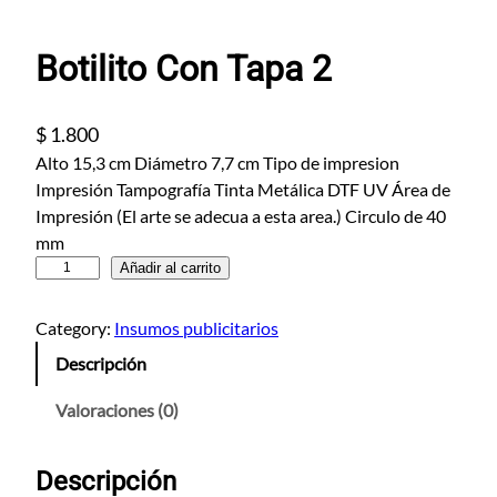
Botilito Con Tapa 2
$
1.800
Alto 15,3 cm Diámetro 7,7 cm Tipo de impresion
Impresión Tampografía Tinta Metálica DTF UV Área de
Impresión (El arte se adecua a esta area.) Circulo de 40
mm
B
Añadir al carrito
o
t
Category:
Insumos publicitarios
i
Descripción
l
i
Valoraciones (0)
t
o
Descripción
C