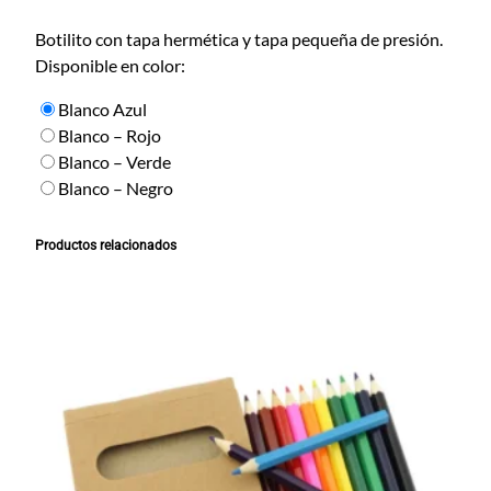
o
n
Botilito con tapa hermética y tapa pequeña de presión.
T
Disponible en color:
a
Blanco Azul
p
Blanco – Rojo
a
Blanco – Verde
2
Blanco – Negro
c
a
n
Productos relacionados
t
i
d
a
d