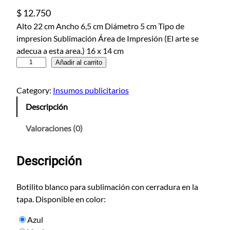
$
12.750
Alto 22 cm Ancho 6,5 cm Diámetro 5 cm Tipo de
impresion Sublimación Área de Impresión (El arte se
adecua a esta area.) 16 x 14 cm
B
Añadir al carrito
o
t
Category:
Insumos publicitarios
i
Descripción
l
i
Valoraciones (0)
t
o
Descripción
S
u
b
Botilito blanco para sublimación con cerradura en la
l
tapa. Disponible en color:
i
Azul
m