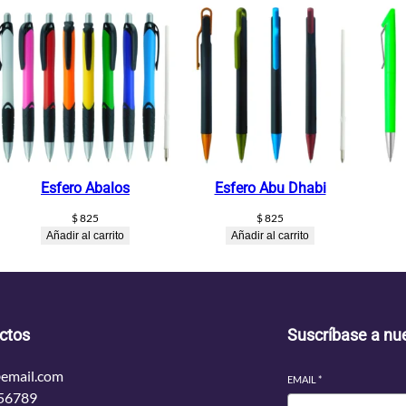
Esfero Abalos
Esfero Abu Dhabi
$
825
$
825
Añadir al carrito
Añadir al carrito
ctos
Suscríbase a nue
email.com
EMAIL
*
56789