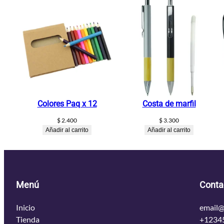
Colores Paq x 12
Costa de marfil
$
2.400
$
3.300
Añadir al carrito
Añadir al carrito
Menú
Conta
Inicio
email@
Tienda
+1234