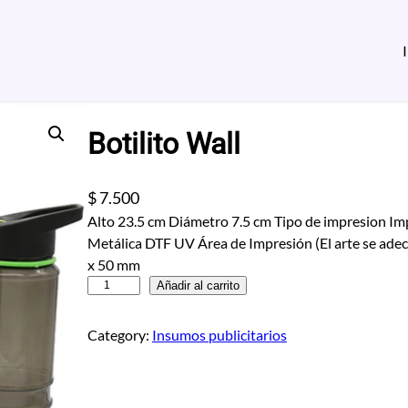
Botilito Wall
$
7.500
Alto 23.5 cm Diámetro 7.5 cm Tipo de impresion Im
Metálica DTF UV Área de Impresión (El arte se adecu
x 50 mm
B
Añadir al carrito
o
t
Category:
Insumos publicitarios
i
l
i