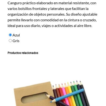
n
Canguro práctico elaborado en material resistente, con
c
varios bolsillos frontales y laterales que facilitan la
a
organización de objetos personales. Su diseño ajustable
n
permite llevarlo con comodidad en la cintura o cruzado,
t
ideal para uso diario, viajes o actividades al aire libre.
i
Azul
d
Gris
a
d
Productos relacionados