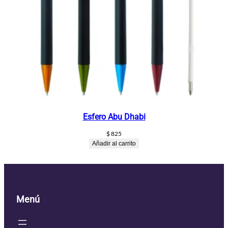
Esfero Abu Dhabi
$
825
Añadir al carrito
Menú