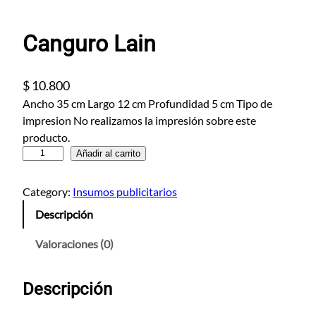
Canguro Lain
$
10.800
Ancho 35 cm Largo 12 cm Profundidad 5 cm Tipo de
impresion No realizamos la impresión sobre este
producto.
C
Añadir al carrito
a
n
Category:
Insumos publicitarios
g
Descripción
u
r
Valoraciones (0)
o
L
Descripción
a
i