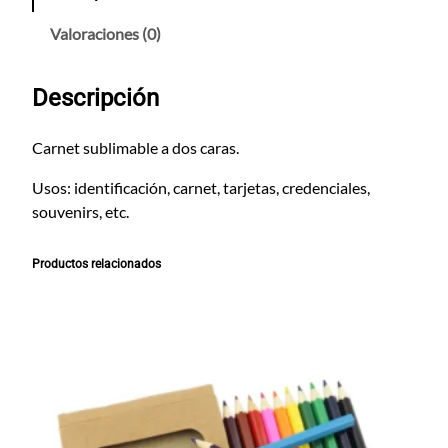
e
t
Valoraciones (0)
D
e
Descripción
S
u
b
Carnet sublimable a dos caras.
l
Usos: identificación, carnet, tarjetas, credenciales,
i
souvenirs, etc.
m
a
c
Productos relacionados
i
ó
n
c
a
n
t