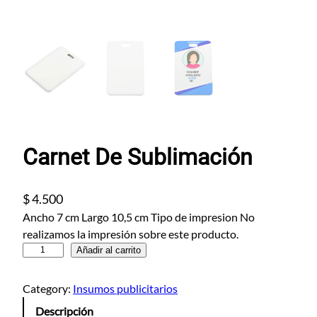
Carnet De Sublimación
$
4.500
Ancho 7 cm Largo 10,5 cm Tipo de impresion No
realizamos la impresión sobre este producto.
C
Añadir al carrito
a
r
Category:
Insumos publicitarios
n
Descripción