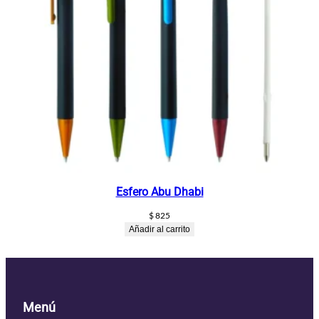
Esfero Abu Dhabi
$
825
Añadir al carrito
Menú