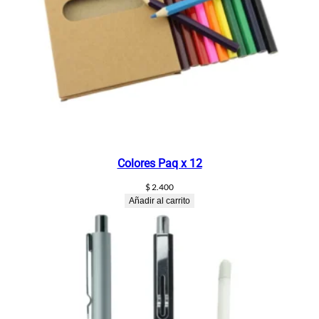
i
d
a
d
Colores Paq x 12
$
2.400
Añadir al carrito