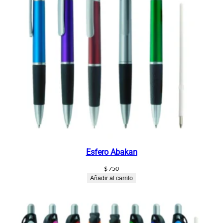
Esfero Abakan
$
750
Añadir al carrito