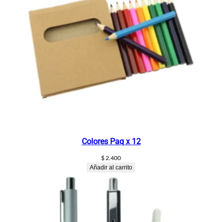
u
m
e
r
o
s
c
a
n
t
i
d
Colores Paq x 12
a
$
2.400
d
Añadir al carrito