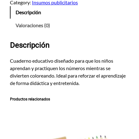
a
Category:
Insumos publicitarios
d
Descripción
e
r
Valoraciones (0)
n
o
Descripción
P
a
r
Cuaderno educativo diseñado para que los niños
a
aprendan y practiquen los números mientras se
C
divierten coloreando. Ideal para reforzar el aprendizaje
o
de forma didáctica y entretenida.
l
o
Productos relacionados
r
e
a
r
N