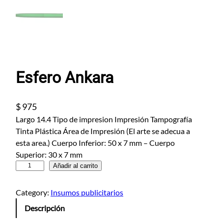
Esfero Ankara
$
975
Largo 14.4 Tipo de impresion Impresión Tampografía
Tinta Plástica Área de Impresión (El arte se adecua a
esta area.) Cuerpo Inferior: 50 x 7 mm – Cuerpo
Superior: 30 x 7 mm
E
Añadir al carrito
s
f
Category:
Insumos publicitarios
e
Descripción
r