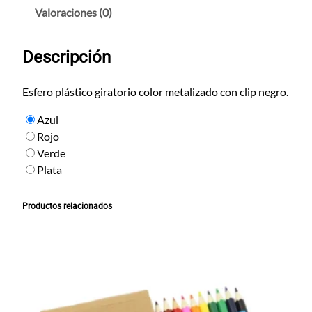
o
Valoraciones (0)
A
n
Descripción
k
a
r
Esfero plástico giratorio color metalizado con clip negro.
a
Azul
c
Rojo
a
Verde
n
Plata
t
i
d
Productos relacionados
a
d