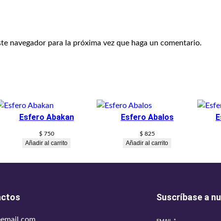
ste navegador para la próxima vez que haga un comentario.
Esfero Abakan
Esfero Abalos
E
$
750
$
825
Añadir al carrito
Añadir al carrito
actos
Suscríbase a nu
email.com