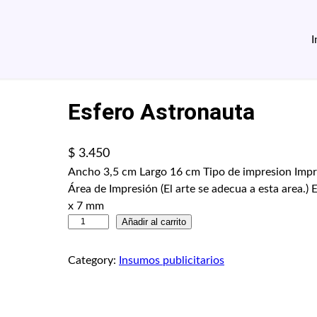
I
Esfero Astronauta
$
3.450
Ancho 3,5 cm Largo 16 cm Tipo de impresion Impre
Área de Impresión (El arte se adecua a esta area.
x 7 mm
E
Añadir al carrito
s
f
Category:
Insumos publicitarios
e
r
o