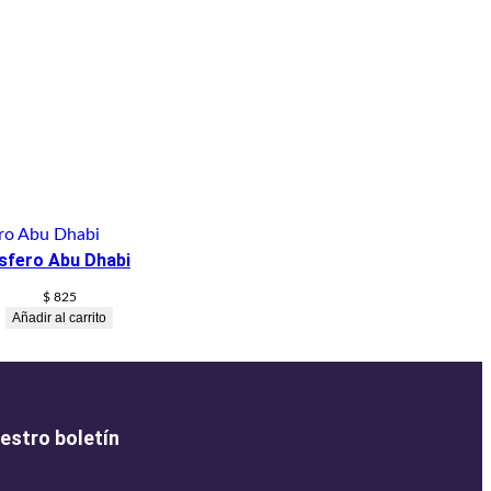
sfero Abu Dhabi
$
825
Añadir al carrito
estro boletín