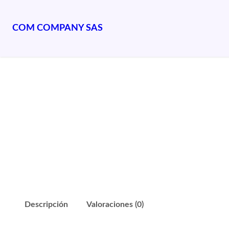
COM COMPANY SAS
Saltar
Inicio
/
Insumos publicitarios
/ Esfero Astronauta
al
contenido
Descripción
Valoraciones (0)