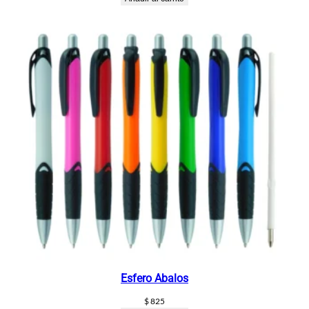
Esfero Abalos
$
825