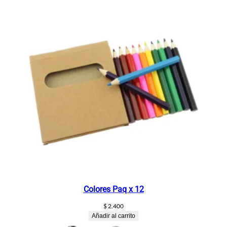
i
d
a
d
Colores Paq x 12
$
2.400
Añadir al carrito