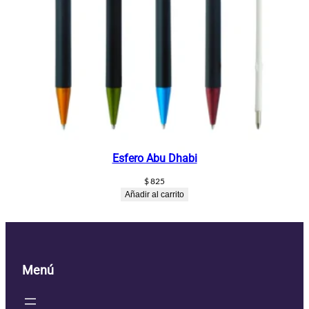
Esfero Abu Dhabi
$
825
Añadir al carrito
Menú