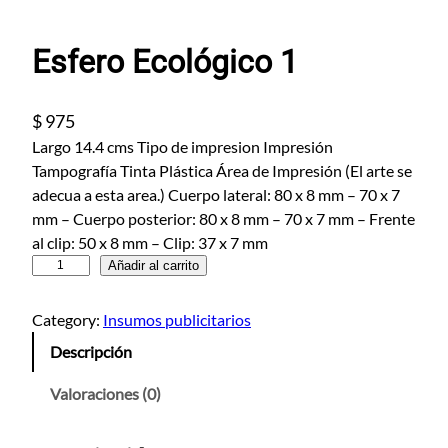
Esfero Ecológico 1
$
975
Largo 14.4 cms Tipo de impresion Impresión
Tampografía Tinta Plástica Área de Impresión (El arte se
adecua a esta area.) Cuerpo lateral: 80 x 8 mm – 70 x 7
mm – Cuerpo posterior: 80 x 8 mm – 70 x 7 mm – Frente
al clip: 50 x 8 mm – Clip: 37 x 7 mm
E
Añadir al carrito
s
f
Category:
Insumos publicitarios
e
Descripción
r
o
Valoraciones (0)
E
c