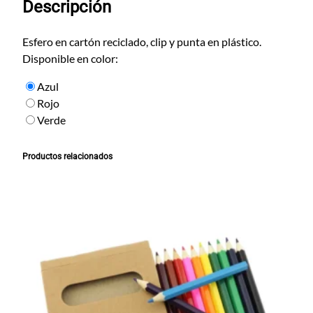
Descripción
o
l
ó
Esfero en cartón reciclado, clip y punta en plástico.
g
Disponible en color:
i
Azul
c
Rojo
o
Verde
1
c
a
Productos relacionados
n
t
i
d
a
d