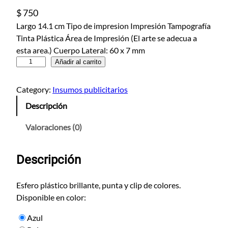
$
750
Largo 14.1 cm Tipo de impresion Impresión Tampografía
Tinta Plástica Área de Impresión (El arte se adecua a
esta area.) Cuerpo Lateral: 60 x 7 mm
E
Añadir al carrito
s
f
Category:
Insumos publicitarios
e
Descripción
r
o
Valoraciones (0)
E
c
Descripción
u
a
d
Esfero plástico brillante, punta y clip de colores.
o
Disponible en color:
r
Azul
c