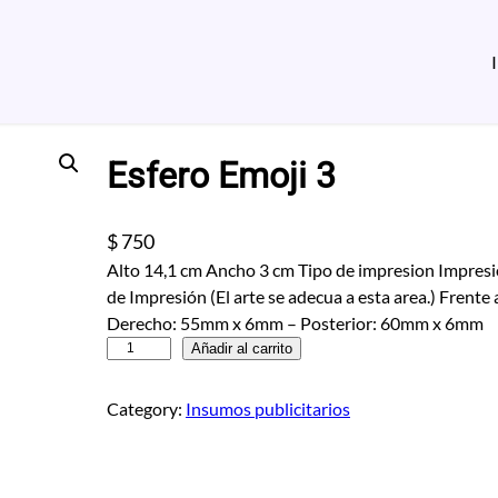
Esfero Emoji 3
$
750
Alto 14,1 cm Ancho 3 cm Tipo de impresion Impresi
de Impresión (El arte se adecua a esta area.) Frente
Derecho: 55mm x 6mm – Posterior: 60mm x 6mm
E
Añadir al carrito
s
f
Category:
Insumos publicitarios
e
r
o