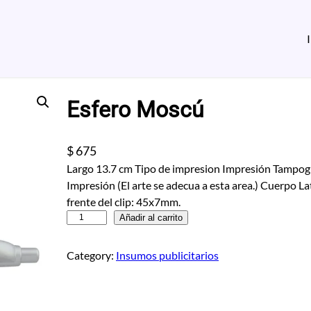
Esfero Moscú
$
675
Largo 13.7 cm Tipo de impresion Impresión Tampogra
Impresión (El arte se adecua a esta area.) Cuerpo L
frente del clip: 45x7mm.
E
Añadir al carrito
s
f
Category:
Insumos publicitarios
e
r
o