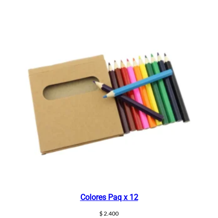
d
Colores Paq x 12
$
2.400