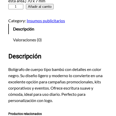
esta area.) 70 x 7 mm
E
Añadir al carrito
s
f
Category:
Insumos publicitarios
e
Descripción
r
o
Valoraciones (0)
T
a
Descripción
r
a
z
Bolígrafo de cuerpo tipo bambú con detalles en color
c
negro. Su diseño ligero y moderno lo convierte en una
a
excelente opción para campañas promocionales, kits
n
corporativos y eventos. Ofrece escritura suave y
t
cómoda, ideal para uso diario. Perfecto para
i
personalización con logo.
d
a
Productos relacionados