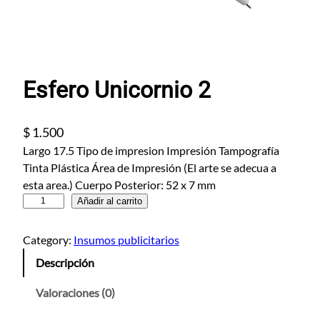
Esfero Unicornio 2
$
1.500
Largo 17.5 Tipo de impresion Impresión Tampografía
Tinta Plástica Área de Impresión (El arte se adecua a
esta area.) Cuerpo Posterior: 52 x 7 mm
E
Añadir al carrito
s
f
Category:
Insumos publicitarios
e
Descripción
r
o
Valoraciones (0)
U