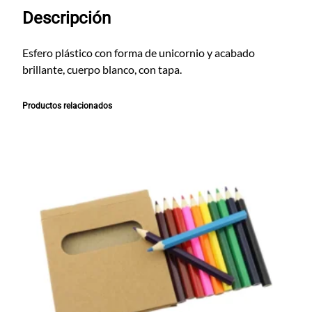
n
Descripción
i
c
o
Esfero plástico con forma de unicornio y acabado
r
brillante, cuerpo blanco, con tapa.
n
i
Productos relacionados
o
2
c
a
n
t
i
d
a
d