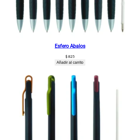
Esfero Abalos
$
825
Añadir al carrito