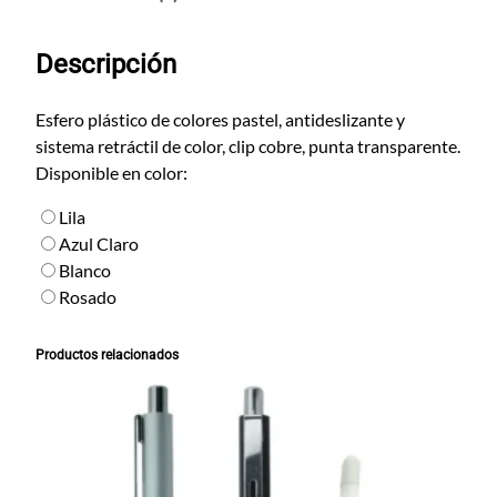
W
i
Descripción
n
d
s
Esfero plástico de colores pastel, antideslizante y
o
sistema retráctil de color, clip cobre, punta transparente.
r
Disponible en color:
c
Lila
a
Azul Claro
n
Blanco
t
Rosado
i
d
a
Productos relacionados
d