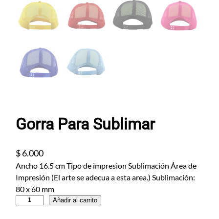
Gorra Para Sublimar
$
6.000
Ancho 16.5 cm Tipo de impresion Sublimación Área de
Impresión (El arte se adecua a esta area.) Sublimación:
80 x 60 mm
G
Añadir al carrito
o