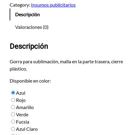
r
Category:
Insumos publicitarios
r
Descripción
a
P
Valoraciones (0)
a
r
Descripción
a
S
u
Gorra para sublimación, malla en la parte trasera, cierre
b
plástico.
l
Disponible en color:
i
m
Azul
a
Rojo
r
Amarillo
c
Verde
a
Fucsia
n
Azul Claro
t