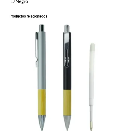
Negro
i
d
Productos relacionados
a
d