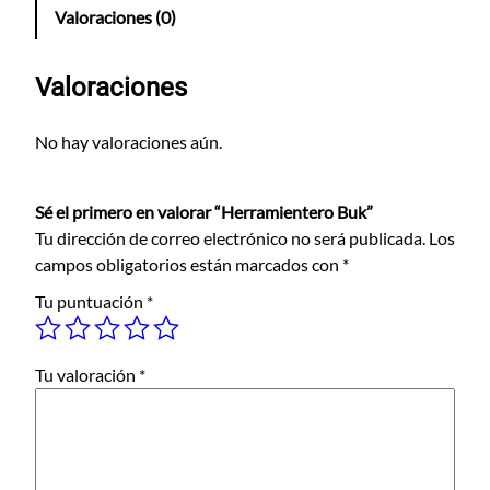
r
Valoraciones (0)
a
m
i
Valoraciones
e
n
No hay valoraciones aún.
t
e
Sé el primero en valorar “Herramientero Buk”
r
Tu dirección de correo electrónico no será publicada.
Los
o
campos obligatorios están marcados con
*
B
u
Tu puntuación
*
k
c
a
Tu valoración
*
n
t
i
d