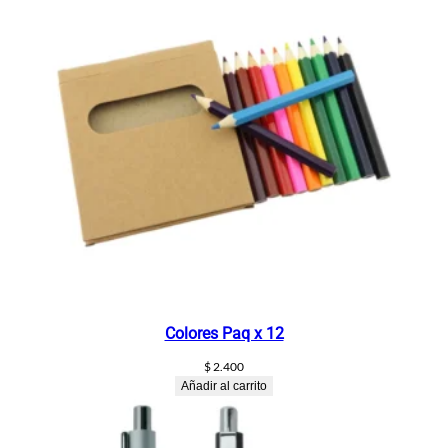
t
a
c
a
n
t
i
d
a
d
Colores Paq x 12
$
2.400
Añadir al carrito