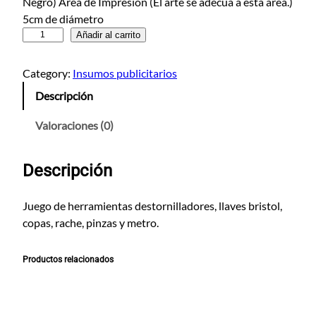
Negro) Área de Impresión (El arte se adecua a esta area.)
5cm de diámetro
H
Añadir al carrito
e
r
Category:
Insumos publicitarios
r
Descripción
a
m
Valoraciones (0)
i
e
Descripción
n
t
e
Juego de herramientas destornilladores, llaves bristol,
r
copas, rache, pinzas y metro.
o
L
Productos relacionados
l
a
n