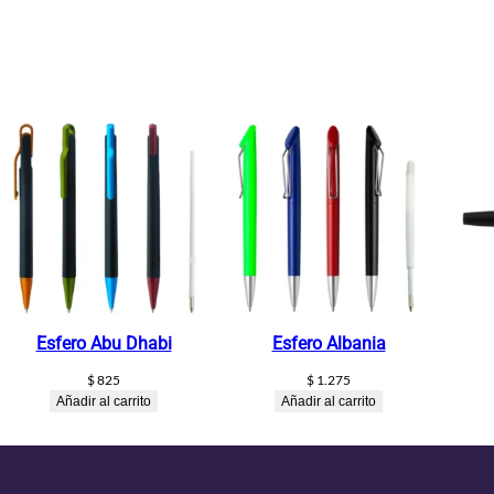
l
a
r
c
a
n
t
i
d
a
d
Esfero Abu Dhabi
Esfero Albania
$
825
$
1.275
Añadir al carrito
Añadir al carrito