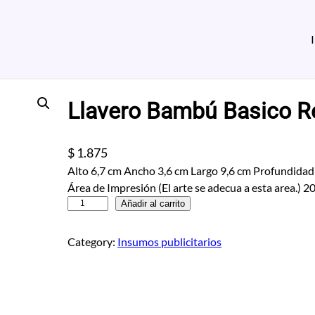
Llavero Bambú Basico R
$
1.875
Alto 6,7 cm Ancho 3,6 cm Largo 9,6 cm Profundida
Área de Impresión (El arte se adecua a esta area.
L
Añadir al carrito
l
a
Category:
Insumos publicitarios
v
e
r
o