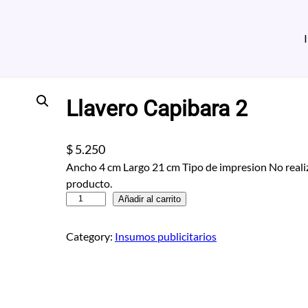
Llavero Capibara 2
$
5.250
Ancho 4 cm Largo 21 cm Tipo de impresion No reali
producto.
L
Añadir al carrito
l
a
Category:
Insumos publicitarios
v
e
r
o