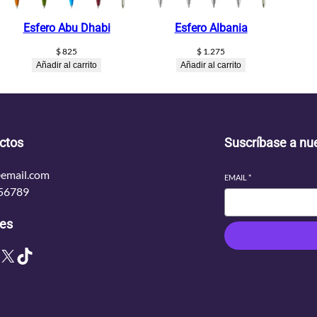
Esfero Abu Dhabi
Esfero Albania
$
825
$
1.275
Añadir al carrito
Añadir al carrito
ctos
Suscríbase a nue
email.com
EMAIL
*
56789
les
X
TikTok