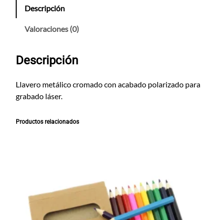
v
Descripción
e
r
Valoraciones (0)
o
C
Descripción
r
o
m
Llavero metálico cromado con acabado polarizado para
o
grabado láser.
C
i
Productos relacionados
r
c
u
l
a
r
c
a