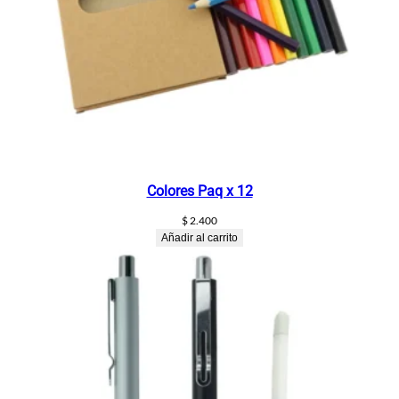
n
t
i
d
a
d
Colores Paq x 12
$
2.400
Añadir al carrito