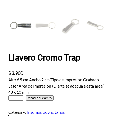
Llavero Cromo Trap
$
3.900
Alto 6.5 cm Ancho 2 cm Tipo de impresion Grabado
Láser Área de Impresión (El arte se adecua a esta area.)
48 x 10 mm
L
Añadir al carrito
l
a
Category:
Insumos publicitarios