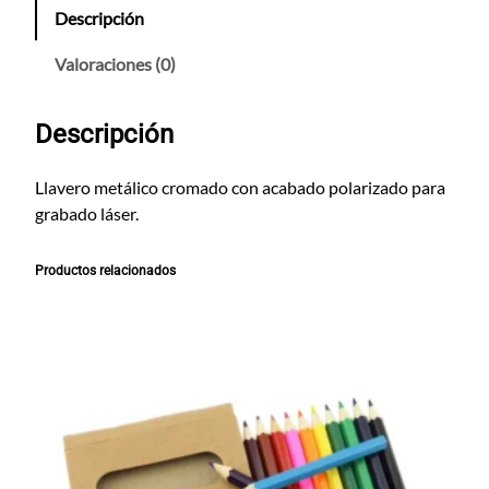
v
Descripción
e
r
Valoraciones (0)
o
C
Descripción
r
o
m
Llavero metálico cromado con acabado polarizado para
o
grabado láser.
T
r
Productos relacionados
a
p
c
a
n
t
i
d