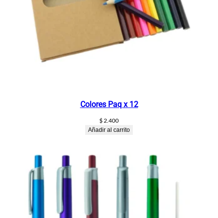
a
d
Colores Paq x 12
$
2.400
Añadir al carrito