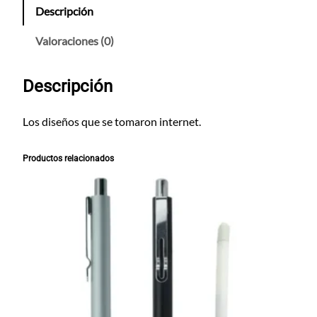
v
Descripción
e
r
Valoraciones (0)
o
E
Descripción
m
o
j
Los diseños que se tomaron internet.
i
4
Productos relacionados
c
a
n
t
i
d
a
d