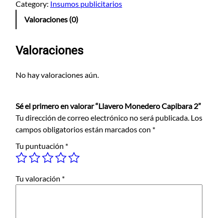
a
Category:
Insumos publicitarios
v
Valoraciones (0)
e
r
o
Valoraciones
M
o
No hay valoraciones aún.
n
e
Sé el primero en valorar “Llavero Monedero Capibara 2”
d
Tu dirección de correo electrónico no será publicada.
Los
e
campos obligatorios están marcados con
*
r
o
Tu puntuación
*
C
a
p
Tu valoración
*
i
b
a