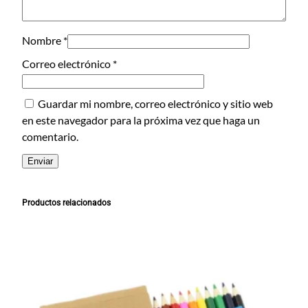
r
a
2
Nombre
*
c
Correo electrónico
*
a
n
Guardar mi nombre, correo electrónico y sitio web
t
en este navegador para la próxima vez que haga un
i
comentario.
d
a
d
Productos relacionados