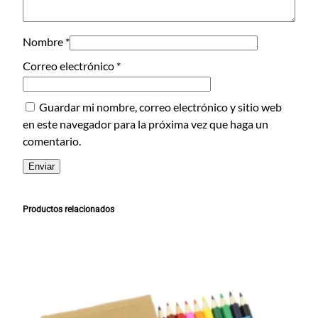
r
a
4
Nombre
*
c
Correo electrónico
*
a
n
Guardar mi nombre, correo electrónico y sitio web
t
en este navegador para la próxima vez que haga un
i
comentario.
d
a
d
Productos relacionados