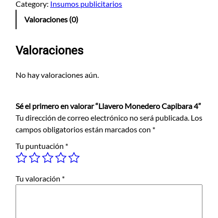
a
Category:
Insumos publicitarios
v
Valoraciones (0)
e
r
o
Valoraciones
M
o
No hay valoraciones aún.
n
e
Sé el primero en valorar “Llavero Monedero Capibara 4”
d
Tu dirección de correo electrónico no será publicada.
Los
e
campos obligatorios están marcados con
*
r
o
Tu puntuación
*
C
a
p
Tu valoración
*
i
b
a