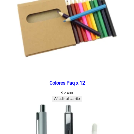
i
v
a
c
a
n
t
i
d
a
d
Colores Paq x 12
$
2.400
Añadir al carrito