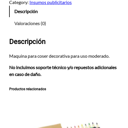
q
Category:
Insumos publicitarios
u
Descripción
i
n
Valoraciones (0)
a
d
Descripción
e
C
o
Maquina para coser decorativa para uso moderado.
s
No incluimos soporte técnico y/o repuestos adicionales
e
en caso de daño.
r
D
e
Productos relacionados
c
o
r
a
t