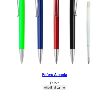
Esfero Albania
$
1.275
Añadir al carrito