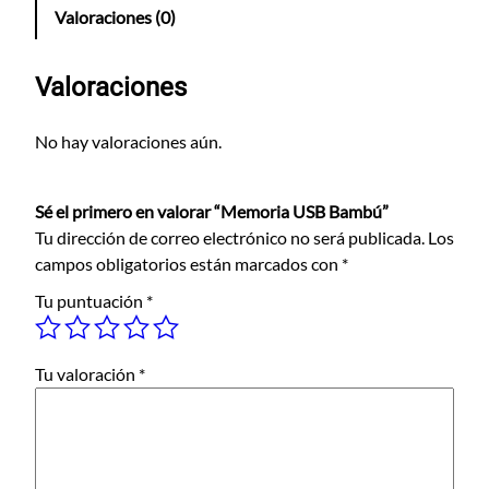
o
Valoraciones (0)
r
i
a
Valoraciones
U
S
No hay valoraciones aún.
B
B
Sé el primero en valorar “Memoria USB Bambú”
a
Tu dirección de correo electrónico no será publicada.
Los
m
campos obligatorios están marcados con
*
b
ú
Tu puntuación
*
c
a
n
Tu valoración
*
t
i
d
a