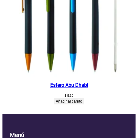
Esfero Abu Dhabi
$
825
Añadir al carrito
Menú