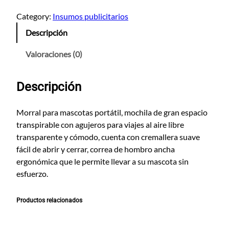
O
R
Category:
Insumos publicitarios
R
Descripción
A
L
Valoraciones (0)
P
A
Descripción
R
A
M
Morral para mascotas portátil, mochila de gran espacio
A
transpirable con agujeros para viajes al aire libre
S
transparente y cómodo, cuenta con cremallera suave
C
fácil de abrir y cerrar, correa de hombro ancha
O
ergonómica que le permite llevar a su mascota sin
T
esfuerzo.
A
S
Productos relacionados
S
P