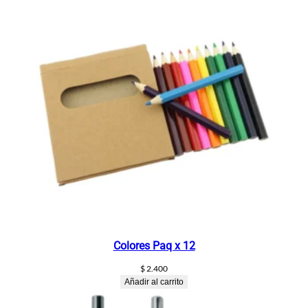
A
C
E
c
a
n
t
i
d
a
d
Colores Paq x 12
$
2.400
Añadir al carrito