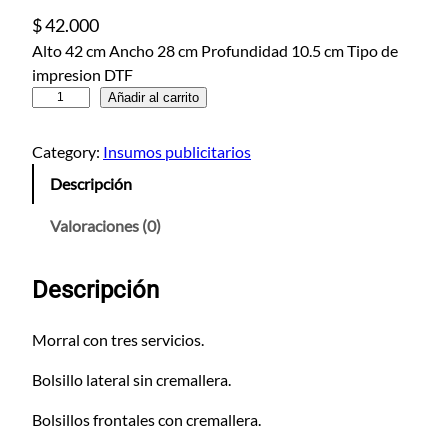
$
42.000
Alto 42 cm Ancho 28 cm Profundidad 10.5 cm Tipo de
impresion DTF
M
Añadir al carrito
o
r
Category:
Insumos publicitarios
r
Descripción
a
l
Valoraciones (0)
T
e
Descripción
x
c
a
Morral con tres servicios.
n
Bolsillo lateral sin cremallera.
t
i
Bolsillos frontales con cremallera.
d