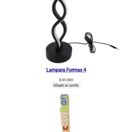
c
a
n
t
i
d
a
d
Lampara Formas 4
$
45.000
Añadir al carrito