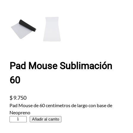
Pad Mouse Sublimación
60
$
9.750
Pad Mouse de 60 centímetros de largo con base de
Neopreno
P
Añadir al carrito
a