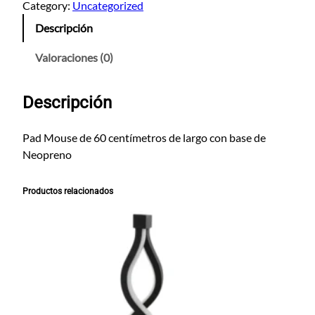
d
Category:
Uncategorized
M
Descripción
o
u
Valoraciones (0)
s
e
Descripción
S
u
b
Pad Mouse de 60 centímetros de largo con base de
l
Neopreno
i
m
Productos relacionados
a
c
i
ó
n
6
0