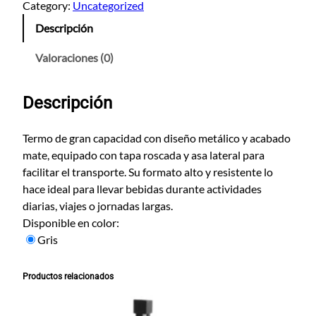
r
Category:
Uncategorized
m
Descripción
o
B
Valoraciones (0)
i
g
Descripción
c
a
n
Termo de gran capacidad con diseño metálico y acabado
t
mate, equipado con tapa roscada y asa lateral para
i
facilitar el transporte. Su formato alto y resistente lo
d
hace ideal para llevar bebidas durante actividades
a
diarias, viajes o jornadas largas.
d
Disponible en color:
Gris
Productos relacionados