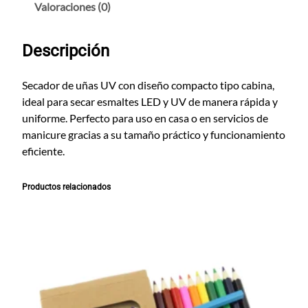
o
Valoraciones (0)
r
D
Descripción
e
U
ñ
Secador de uñas UV con diseño compacto tipo cabina,
a
ideal para secar esmaltes LED y UV de manera rápida y
s
uniforme. Perfecto para uso en casa o en servicios de
U
manicure gracias a su tamaño práctico y funcionamiento
v
eficiente.
c
a
Productos relacionados
n
t
i
d
a
d