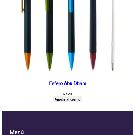
Esfero Abu Dhabi
$
825
Añadir al carrito
Menú