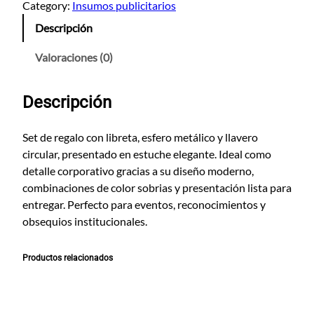
t
Category:
Insumos publicitarios
E
Descripción
l
e
Valoraciones (0)
g
a
Descripción
n
t
e
Set de regalo con libreta, esfero metálico y llavero
2
circular, presentado en estuche elegante. Ideal como
c
detalle corporativo gracias a su diseño moderno,
a
combinaciones de color sobrias y presentación lista para
n
entregar. Perfecto para eventos, reconocimientos y
t
obsequios institucionales.
i
d
Productos relacionados
a
d