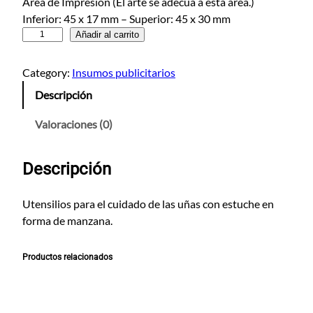
Área de Impresión (El arte se adecua a esta area.)
Inferior: 45 x 17 mm – Superior: 45 x 30 mm
S
Añadir al carrito
e
t
Category:
Insumos publicitarios
M
Descripción
a
n
Valoraciones (0)
i
c
Descripción
u
r
e
Utensilios para el cuidado de las uñas con estuche en
M
forma de manzana.
a
n
Productos relacionados
z
a
n