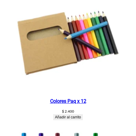
a
c
a
n
t
i
d
a
d
Colores Paq x 12
$
2.400
Añadir al carrito