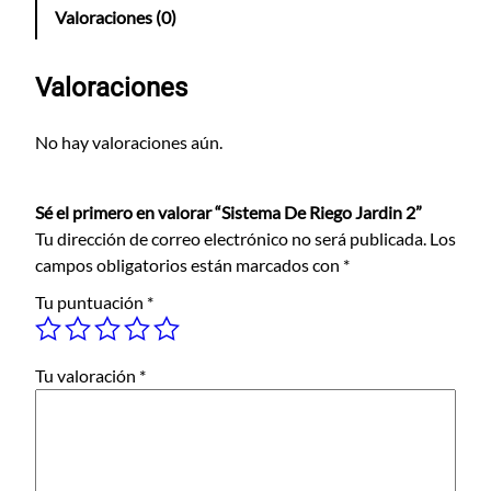
t
Valoraciones (0)
e
m
a
Valoraciones
D
e
No hay valoraciones aún.
R
i
Sé el primero en valorar “Sistema De Riego Jardin 2”
e
Tu dirección de correo electrónico no será publicada.
Los
g
campos obligatorios están marcados con
*
o
J
Tu puntuación
*
a
r
d
Tu valoración
*
i
n
2
c