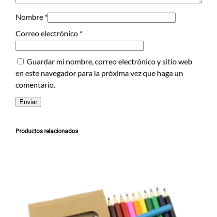
a
n
Nombre
*
t
Correo electrónico
*
i
d
Guardar mi nombre, correo electrónico y sitio web
a
en este navegador para la próxima vez que haga un
d
comentario.
Productos relacionados