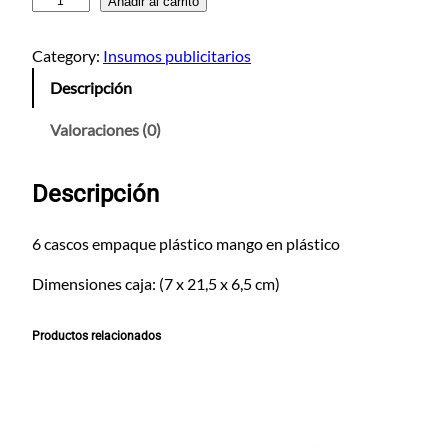
S
Añadir al carrito
o
m
Category:
Insumos publicitarios
b
Descripción
r
i
Valoraciones (0)
l
l
Descripción
a
C
a
6 cascos empaque plástico mango en plástico
p
Dimensiones caja: (7 x 21,5 x 6,5 cm)
s
u
l
Productos relacionados
a
c
a
n