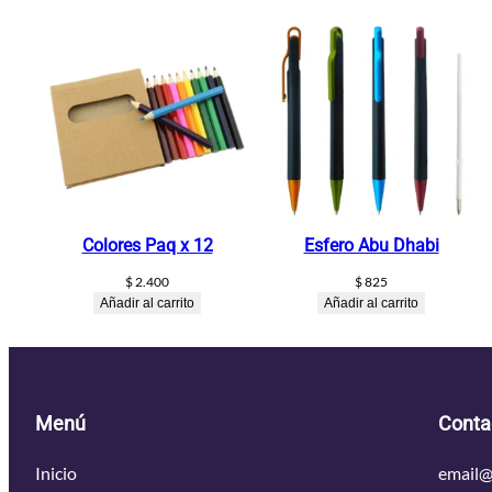
Colores Paq x 12
Esfero Abu Dhabi
$
2.400
$
825
Añadir al carrito
Añadir al carrito
Menú
Conta
Inicio
email@