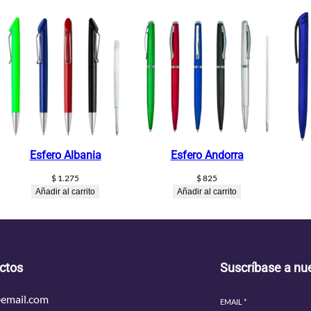
Esfero Albania
Esfero Andorra
$
1.275
$
825
Añadir al carrito
Añadir al carrito
ctos
Suscríbase a nue
email.com
EMAIL
*