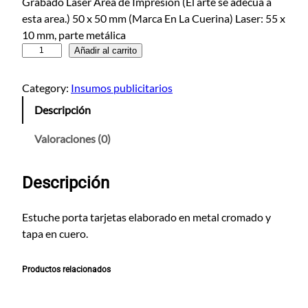
Grabado Láser Área de Impresión (El arte se adecua a
esta area.) 50 x 50 mm (Marca En La Cuerina) Laser: 55 x
10 mm, parte metálica
T
Añadir al carrito
a
r
Category:
Insumos publicitarios
j
Descripción
e
t
Valoraciones (0)
e
r
Descripción
o
D
e
Estuche porta tarjetas elaborado en metal cromado y
L
tapa en cuero.
u
j
Productos relacionados
o
c