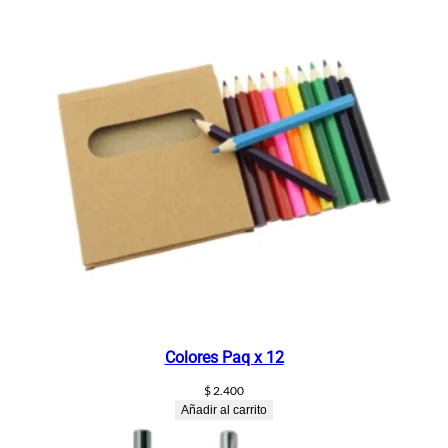
a
n
t
i
d
a
d
Colores Paq x 12
$
2.400
Añadir al carrito