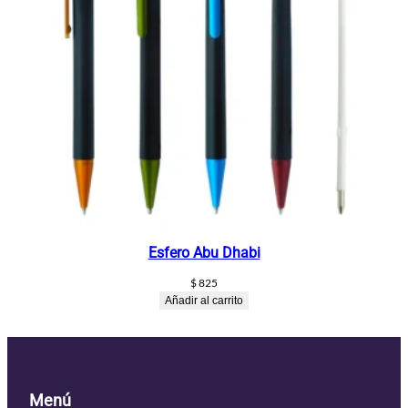
Esfero Abu Dhabi
$
825
Añadir al carrito
Menú