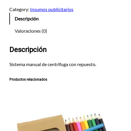
r
a
Category:
Insumos publicitarios
p
Descripción
e
r
Valoraciones (0)
o
c
Descripción
a
n
t
Sistema manual de centrifuga con repuesto.
i
d
Productos relacionados
a
d