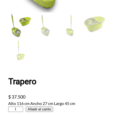
Trapero
$
37.500
Alto 116 cm Ancho 27 cm Largo 45 cm
T
Añadir al carrito