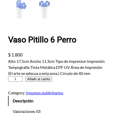
Vaso Pitillo 6 Perro
$
1.800
Alto 17.5cm Ancho 11.3cm Tipo de impresion Impresión
Tampografía Tinta Metálica DTF UV Área de Impresión
(El arte se adecua a esta area.) Circulo de 40 mm
V
Añadir al carrito
a
s
Category:
Insumos publicitarios
o
Descripción
P
i
Valoraciones (0)