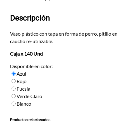
t
i
Descripción
l
l
o
Vaso plástico con tapa en forma de perro, pitillo en
6
caucho re-utilizable.
P
Caja x 140 Und
e
r
Disponible en color:
r
Azul
o
Rojo
c
Fucsia
a
Verde Claro
n
Blanco
t
i
Productos relacionados
d
a
d